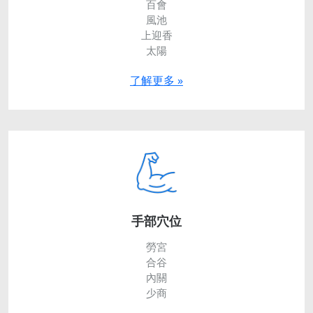
百會
風池
上迎香
太陽
了解更多 »
手部穴位
勞宮
合谷
內關
少商