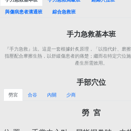
與傷病患者溝通班
綜合急救班
手力急救基本班
『手力急救』法。這是一套根據針炙原理，「以指代針、磨擦
指壓配合摩擦生熱，以舒緩傷患者的痛楚；繼而在特定穴位施
產生所需效用。
手部穴位
勞宮
合谷
內關
少商
勞 宮