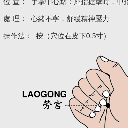
位 置： 手掌中心點；屈指握拳時，中
處 理： 心緒不寧，舒緩精神壓力
操作法： 按（穴位在皮下0.5寸）